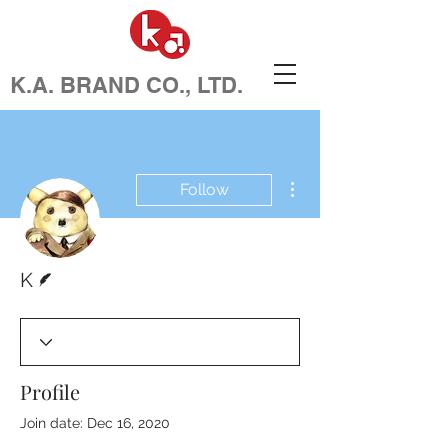
K.A. BRAND CO., LTD.
More actions
Follow
Writer
K
Profile
Join date: Dec 16, 2020