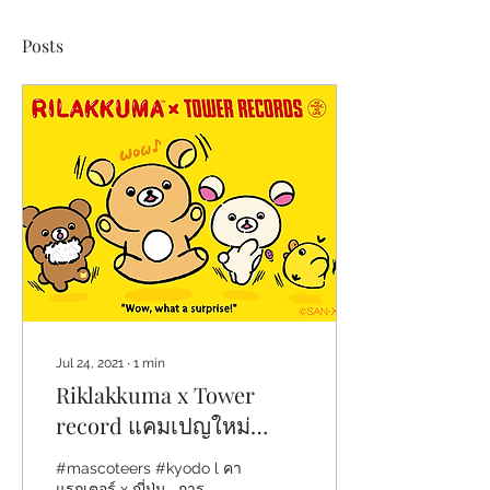
Posts
Jul 24, 2021
∙
1
min
Riklakkuma x Tower
record แคมเปญใหม่
เอาใจสาวก !!
#mascoteers #kyodo l คา
แรกเตอร์ x ญี่ปุ่น . การ