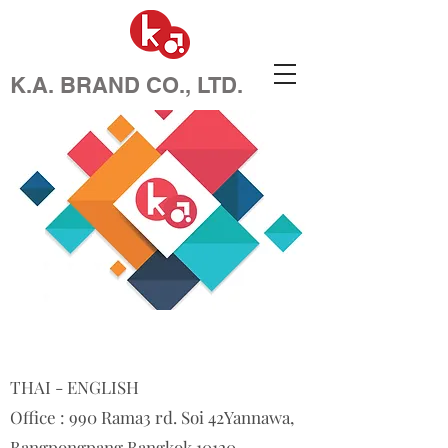
K.A. BRAND CO., LTD.
THAI - ENGLISH
Office : 990 Rama3 rd. Soi 42
Yannawa,
Bangpongpang,Bangkok 10120,