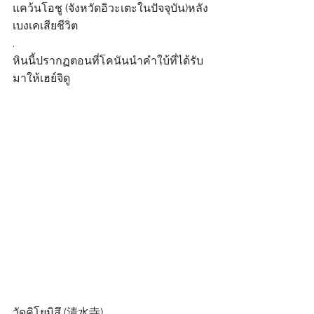
แคว้นโอชู (จังหวัดอิวะเตะในปัจจุบัน)หลัง
เบงเคเสียชีวิต
.
หินนี้ปรากฏตอนที่โคนันนำคำใบ้ที่ได้รับ
มาให้เฮย์จิดู
วัดคิโยมิสึ (清水寺)