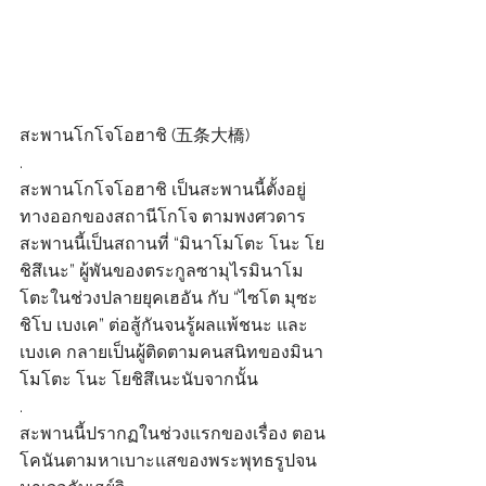
สะพานโกโจโอฮาชิ (五条大橋)
.
สะพานโกโจโอฮาชิ เป็นสะพานนี้ตั้งอยู่
ทางออกของสถานีโกโจ ตามพงศวดาร
สะพานนี้เป็นสถานที่ “มินาโมโตะ โนะ โย
ชิสึเนะ” ผู้พันของตระกูลซามุไรมินาโม
โตะในช่วงปลายยุคเฮอัน กับ “ไซโต มุซะ
ชิโบ เบงเค” ต่อสู้กันจนรู้ผลแพ้ชนะ และ
เบงเค กลายเป็นผู้ติดตามคนสนิทของมินา
โมโตะ โนะ โยชิสึเนะนับจากนั้น
.
สะพานนี้ปรากฏในช่วงแรกของเรื่อง ตอน
โคนันตามหาเบาะแสของพระพุทธรูปจน