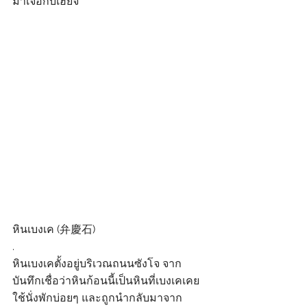
มาเจอกับเฮย์จิ
หินเบงเค (弁慶石)
.
หินเบงเคตั้งอยู่บริเวณถนนซังโจ จาก
บันทึกเชื่อว่าหินก้อนนี้เป็นหินที่เบงเคเคย
ใช้นั่งพักบ่อยๆ และถูกนำกลับมาจาก