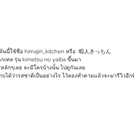
ดค้นนี้ใช้ชื่อ himajin_kitchen หรือ  暇人きっちん
ค็อกเทล รุ่น kimetsu no yaiba ขึ้นมา
ลักๆเลย จะมีใครบ้างนั้น ไปดูกันเลย
ราบได้ว่ารสชาติเป็นอย่างไร ไว้ลองทำตามแล้วจะมารีวิวอีกท