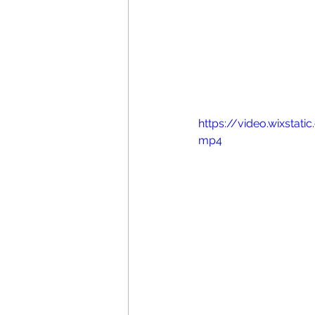
https://video.wixsta
mp4