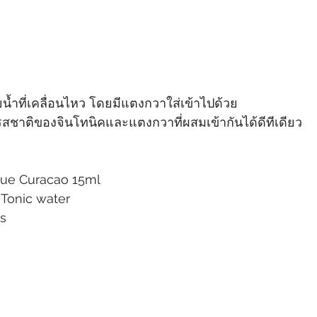
ำที่เคลื่อนไหว โดยมีแตงกวาใส่เข้าไปด้วย
กถึงรสชาติของจินโทนิคและแตงกวาที่ผสมเข้ากันได้ดีทีเดียว
Curacao 15ml﻿
ic water﻿
﻿