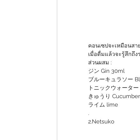
คอนเซปจะเหมือนสายน้
เมื่อดื่มแล้วจะรู้สึ
ส่วนผสม :
ジン Gin 30ml﻿
ブルーキュラソー Blue 
トニックウォーター Ton
きゅうり Cucumbers
ライム lime﻿
.
2.Netsuko