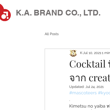
K.A. BRAND CO., LTD.
All Posts
K
Jul 10, 2021
1 mi
Cocktail 
จาก creato
Updated:
Jul 24, 2021
#mascoteers
#kyo
.
Kimetsu no yaiba หร