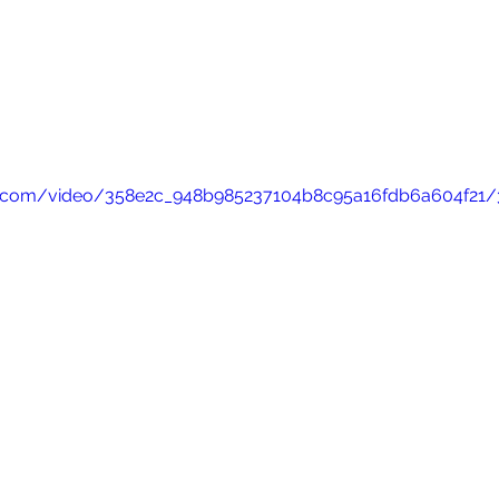
tic.com/video/358e2c_948b985237104b8c95a16fdb6a604f21/